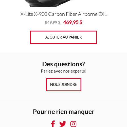
X-Lite X-903 Carbon Fiber Airborne 2XL
469,95
$
849,99
$
Original
Current
price
price
was:
is:
AJOUTER AU PANIER
849,99
469,95
$.
$.
Des questions?
Parlez avec nos experts!
NOUS JOINDRE
Pour ne rien manquer
F
T
I