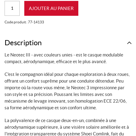
quantité
AJOUTER AU PANIER
de
SHOEI
Code produit :
77-14133
NEOTEC
III
MATTE
Description
BLACK
Le Neotec III - avec couleurs unies - est le casque modulable
(M)
compact, aérodynamique, efficace et le plus avancé.
C'est le compagnon idéal pour chaque exploration à deux roues,
offrant un confort suprême pour une conduite détendue. Peu
importe où la route vous mène, le Neotec 3 impressionne par
son style et sa précision. Poussant les limites avec son
mécanisme de levage innovant, son homologation ECE 22/06,
sa forme aérodynamique et son confort ultime.
La polyvalence de ce casque deux-en-un, combinée à une
aérodynamique supérieure, à une visière solaire améliorée et à
l'intégration transparente du système Shoei Comlink, fait du