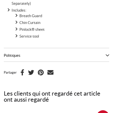
Separately)
Includes:
Breath Guard
Chin Curtain
Pinlock® sheet
Service tool
Politiques
Partager
F
T
P
C
a
w
i
o
c
i
n
u
Les clients qui ont regardé cet article
e
t
t
r
ont aussi regardé
b
t
e
r
o
e
r
i
o
r
e
e