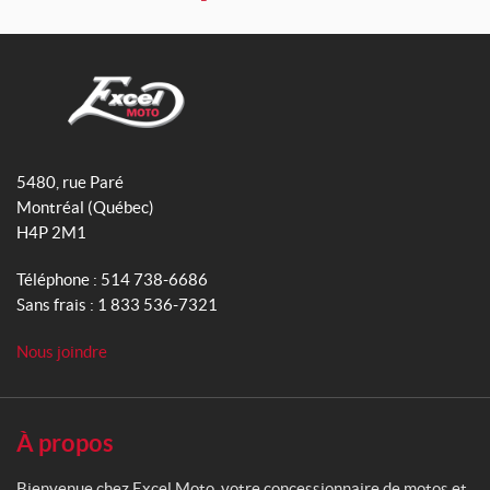
a
w
n
c
i
s
e
t
t
b
t
a
o
e
g
E
o
r
r
x
5480, rue Paré
k
a
c
Montréal
(Québec)
m
e
H4P 2M1
l
M
Téléphone :
514 738-6686
o
Sans frais :
1 833 536-7321
t
o
Nous joindre
À propos
Bienvenue chez Excel Moto, votre concessionnaire de motos et