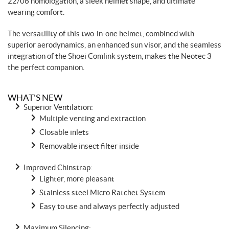
22/06 homologation, a sleek helmet shape, and ultimate
wearing comfort.
The versatility of this two-in-one helmet, combined with
superior aerodynamics, an enhanced sun visor, and the seamless
integration of the Shoei Comlink system, makes the Neotec 3
the perfect companion.
WHAT'S NEW
Superior Ventilation:
Multiple venting and extraction
Closable inlets
Removable insect filter inside
Improved Chinstrap:
Lighter, more pleasant
Stainless steel Micro Ratchet System
Easy to use and always perfectly adjusted
Maximum Silencing: