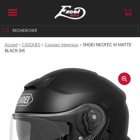
Rechercher
Rechercher :
Accueil
CASQUES
Casques Integraux
SHOEI NEOTEC III MATTE
BLACK (M)
🔍