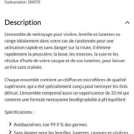
Code produit :
184370
Off
Ensemble
de
Description
nettoyage
L’ensemble de nettoyage pour visière, lentille et lunettes se
pour
range idéalement dans votre sac de randonnée pour une
visière,
utilisation rapide et sans danger sur la route. Il élimine
lentille
rapidement la poussière, la boue, les insectes, la suie et les
et
résidus d’huile de votre casque et de vos lunettes, pour laisser
lunette
un fini sans traînée.
Chaque ensemble contient un chiffon en microfibres de qualité
supérieure, qui a été spécialement conçu pour nettoyer les finis
délicat. L’ensemble comprend aussi un vaporisateur de 32 ml qui
contient une formule nettoyante biodégradable à pH équilibré.
Spécifications :
Antibactérien, tue 99,9 % des germes
Sans danger pour les lentilles, lunettes, casques et visières