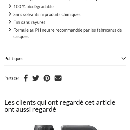
100 % biodégradable
Sans solvants ni produits chimiques
Fini sans rayures
Formule au PH neutre recommandée par les fabricants de
casques
Politiques
Partager
F
T
P
C
a
w
i
o
c
i
n
u
Les clients qui ont regardé cet article
e
t
t
r
ont aussi regardé
b
t
e
r
o
e
r
i
o
r
e
e
Ce
k
s
l