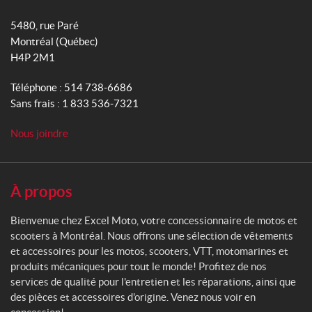
E
o
r
r
x
5480, rue Paré
k
a
c
Montréal
(Québec)
m
e
H4P 2M1
l
M
Téléphone :
514 738-6686
o
Sans frais :
1 833 536-7321
t
o
Nous joindre
À propos
Bienvenue chez Excel Moto, votre concessionnaire de motos et
scooters à Montréal. Nous offrons une sélection de vêtements
et accessoires pour les motos, scooters, VTT, motomarines et
produits mécaniques pour tout le monde! Profitez de nos
services de qualité pour l'entretien et les réparations, ainsi que
des pièces et accessoires d'origine. Venez nous voir en