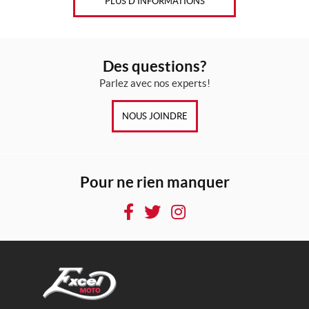
PLUS D’INFORMATIONS
Des questions?
Parlez avec nos experts!
NOUS JOINDRE
Pour ne rien manquer
F
T
I
a
w
n
c
i
s
e
t
t
b
t
a
o
e
g