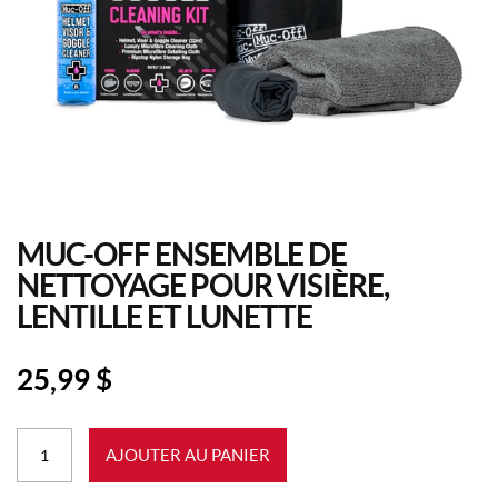
MUC-OFF ENSEMBLE DE
NETTOYAGE POUR VISIÈRE,
LENTILLE ET LUNETTE
25,99
$
quantité
AJOUTER AU PANIER
de
Muc-