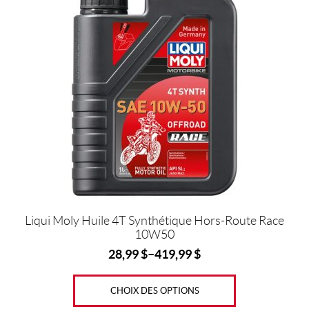
produit
t
a
plusieurs
variations.
Les
options
peuvent
être
choisies
sur
la
page
du
produit
Liqui Moly Huile 4T Synthétique Hors-Route Race
10W50
28,99
$
–
419,99
$
CHOIX DES OPTIONS