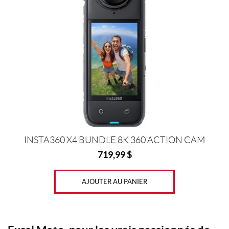
E
(285)
C
A
S
Q
U
E
S
(36)
J
a
INSTA360 X4 BUNDLE 8K 360 ACTION CAM
c
k
719,99
$
e
t
s
AJOUTER AU PANIER
(13)
P
a
n