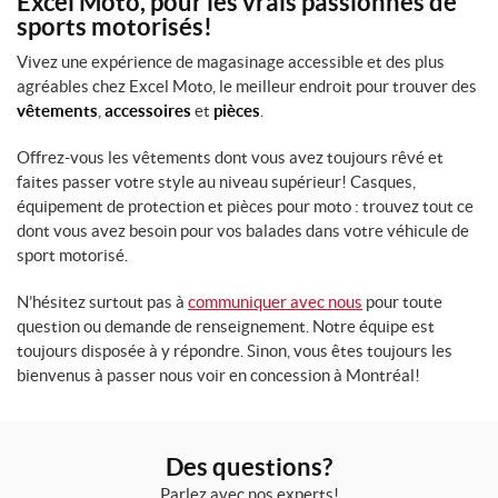
Excel Moto, pour les vrais passionnés de
t
sports motorisés!
a
l
Vivez une expérience de magasinage accessible et des plus
o
agréables chez Excel Moto, le meilleur endroit pour trouver des
n
vêtements
,
accessoires
et
pièces
.
s
(1)
Offrez-vous les vêtements dont vous avez toujours rêvé et
faites passer votre style au niveau supérieur! Casques,
S
y
équipement de protection et pièces pour moto : trouvez tout ce
s
dont vous avez besoin pour vos balades dans votre véhicule de
t
sport motorisé.
e
m
N’hésitez surtout pas à
communiquer avec nous
pour toute
e
s
question ou demande de renseignement. Notre équipe est
E
toujours disposée à y répondre. Sinon, vous êtes toujours les
l
bienvenus à passer nous voir en concession à Montréal!
e
c
t
r
Des questions?
o
n
Parlez avec nos experts!