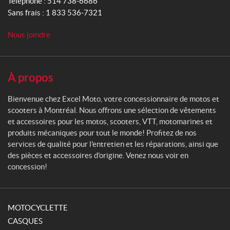
Téléphone :
514 738-6686
o
0
Sans frais :
1 833 536-7321
(1)
t
o
Nous joindre
P
r
i
x
À propos
Bienvenue chez Excel Moto, votre concessionnaire de motos et
scooters à Montréal. Nous offrons une sélection de vêtements
et accessoires pour les motos, scooters, VTT, motomarines et
Prix :
produits mécaniques pour tout le monde! Profitez de nos
0
services de qualité pour l'entretien et les réparations, ainsi que
$
des pièces et accessoires d'origine. Venez nous voir en
concession!
—
3
5
MOTOCYCLETTE
0
CASQUES
0